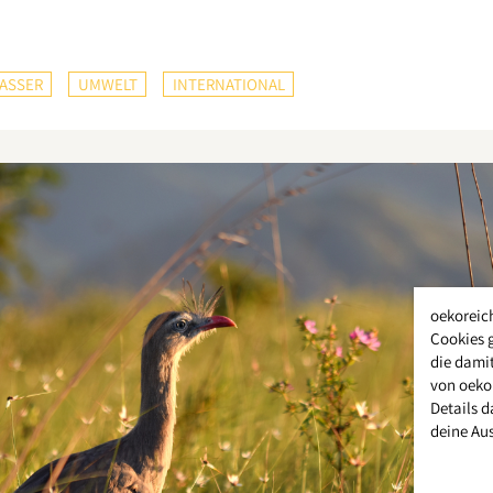
ASSER
UMWELT
INTERNATIONAL
oekoreic
Cookies 
die damit
von oeko
Details d
deine Au