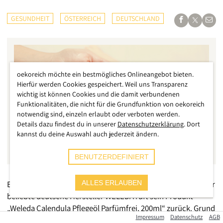
GESUNDHEIT
ÖSTERREICH
DEUTSCHLAND
oekoreich möchte ein bestmögliches Onlineangebot bieten.
Hierfür werden Cookies gespeichert. Weil uns Transparenz
wichtig ist können Cookies und die damit verbundenen
Funktionalitäten, die nicht für die Grundfunktion von oekoreich
notwendig sind, einzeln erlaubt oder verboten werden.
Details dazu findest du in unserer
Datenschutzerklärung
. Dort
kannst du deine Auswahl auch jederzeit ändern.
BENUTZERDEFINIERT
Ein aktueller Rückruf sorgt für große Sorgen unter Eltern. Der
ALLES ERLAUBEN
beliebte deutsche Hersteller WELEDA ruft sein Produkt
„Weleda Calendula Pflegeöl Parfümfrei, 200ml“ zurück. Grund
Impressum
Datenschutz
AGB
dafür ist, dass „…
nicht ausgeschlossen werden (könne),