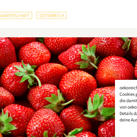
NDWIRTSCHAFT
ÖSTERREICH
oekoreic
Cookies 
die damit
von oeko
Details d
deine Au