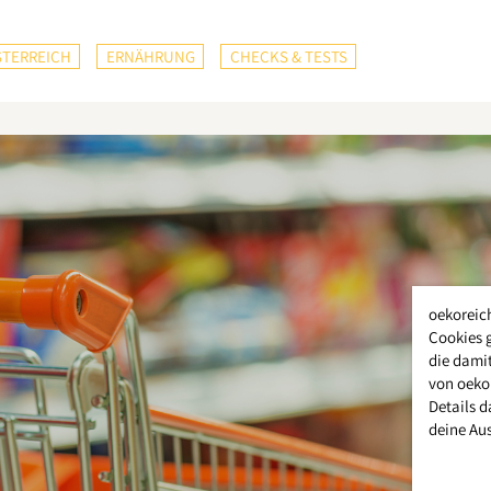
TERREICH
ERNÄHRUNG
CHECKS & TESTS
oekoreic
Cookies 
die damit
von oeko
Details d
deine Au