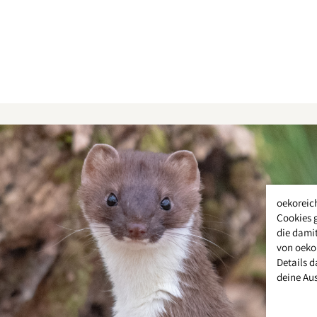
oekoreic
Cookies 
die damit
von oeko
Details d
deine Au