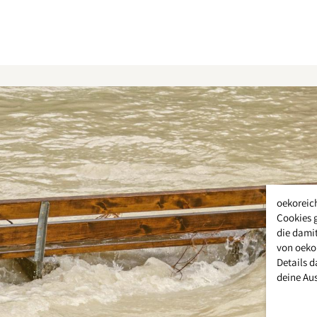
oekoreic
Cookies 
die damit
von oeko
Details d
deine Au