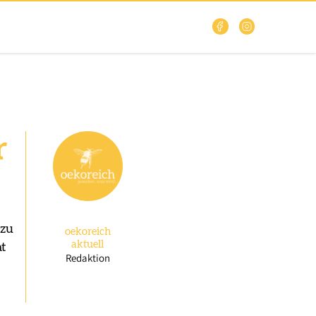
r
 zu
oekoreich
aktuell
at
Redaktion