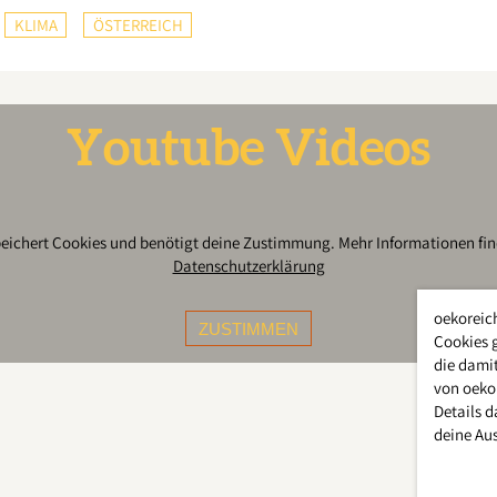
KLIMA
ÖSTERREICH
Youtube Videos
peichert Cookies und benötigt deine Zustimmung. Mehr Informationen find
Datenschutzerklärung
oekoreic
ZUSTIMMEN
Cookies 
die damit
von oeko
Details d
deine Au