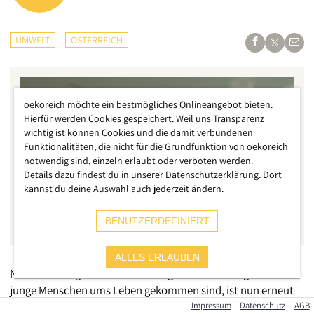
UMWELT
ÖSTERREICH
oekoreich möchte ein bestmögliches Onlineangebot bieten.
Hierfür werden Cookies gespeichert. Weil uns Transparenz
wichtig ist können Cookies und die damit verbundenen
Funktionalitäten, die nicht für die Grundfunktion von oekoreich
notwendig sind, einzeln erlaubt oder verboten werden.
Details dazu findest du in unserer
Datenschutzerklärung
. Dort
kannst du deine Auswahl auch jederzeit ändern.
BENUTZERDEFINIERT
ALLES ERLAUBEN
Nach dem tragischen Lawinenunglück in Salzburg, bei dem 3
junge Menschen ums Leben gekommen sind, ist nun erneut
ein Toter zu beklagen. In Norditalien, im Aosta-Tal, sind bei
Impressum
Datenschutz
AGB