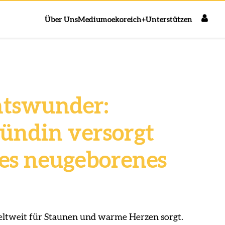
Über Uns
Medium
oekoreich+
Unterstützen
tswunder:
ündin versorgt
tes neugeborenes
weltweit für Staunen und warme Herzen sorgt.