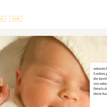
AL
TIERE
oekoreic
Cookies 
die damit
von oeko
Details d
deine Au