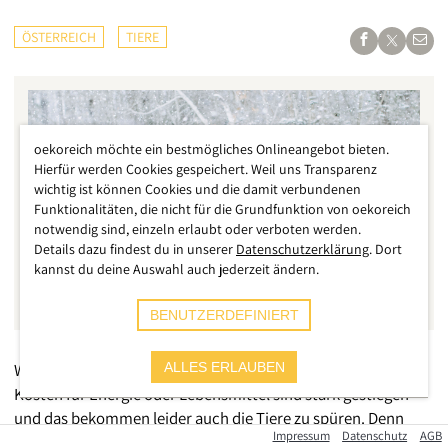
ÖSTERREICH
TIERE
oekoreich möchte ein bestmögliches Onlineangebot bieten.
Hierfür werden Cookies gespeichert. Weil uns Transparenz
wichtig ist können Cookies und die damit verbundenen
Funktionalitäten, die nicht für die Grundfunktion von oekoreich
notwendig sind, einzeln erlaubt oder verboten werden.
Details dazu findest du in unserer
Datenschutzerklärung
. Dort
kannst du deine Auswahl auch jederzeit ändern.
BENUTZERDEFINIERT
Wir leben in wirtschaftlich herausfordernden Zeiten, die
ALLES ERLAUBEN
Kosten für Energie oder Lebensmittel sind stark gestiegen
und das bekommen leider auch die Tiere zu spüren. Denn
Impressum
Datenschutz
AGB
viele kleine Vereine oder private Initiativen sind längst an ihre