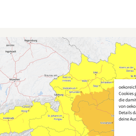
oekoreic
Cookies 
die damit
von oeko
Details d
deine Au