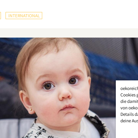
INTERNATIONAL
oekoreic
Cookies 
die damit
von oeko
Details d
deine Au