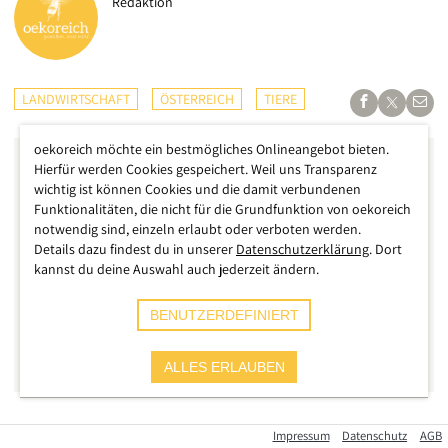
Redaktion
LANDWIRTSCHAFT
ÖSTERREICH
TIERE
oekoreich möchte ein bestmögliches Onlineangebot bieten.
Hierfür werden Cookies gespeichert. Weil uns Transparenz
wichtig ist können Cookies und die damit verbundenen
Funktionalitäten, die nicht für die Grundfunktion von oekoreich
notwendig sind, einzeln erlaubt oder verboten werden.
Details dazu findest du in unserer
Datenschutzerklärung
. Dort
kannst du deine Auswahl auch jederzeit ändern.
BENUTZERDEFINIERT
ALLES ERLAUBEN
Der Vollspaltenboden muss endlich überwunden werden, die
Impressum
Datenschutz
AGB