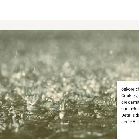
oekoreic
Cookies 
die damit
von oeko
Details d
deine Au