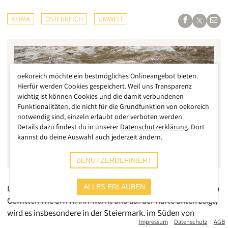
KLIMA
ÖSTERREICH
UMWELT
oekoreich möchte ein bestmögliches Onlineangebot bieten.
Hierfür werden Cookies gespeichert. Weil uns Transparenz
wichtig ist können Cookies und die damit verbundenen
Funktionalitäten, die nicht für die Grundfunktion von oekoreich
notwendig sind, einzeln erlaubt oder verboten werden.
Details dazu findest du in unserer
Datenschutzerklärung
. Dort
kannst du deine Auswahl auch jederzeit ändern.
BENUTZERDEFINIERT
Die extreme Hitze ist vorerst vorbei, nun kommen die großen
ALLES ERLAUBEN
Gewitter. Wie SKYWARN warnt und auf der Karte unten zeigt,
wird es insbesondere in der Steiermark, im Süden von
Impressum
Datenschutz
AGB
Niederösterreich und im Süden des Burgenlands zu starken