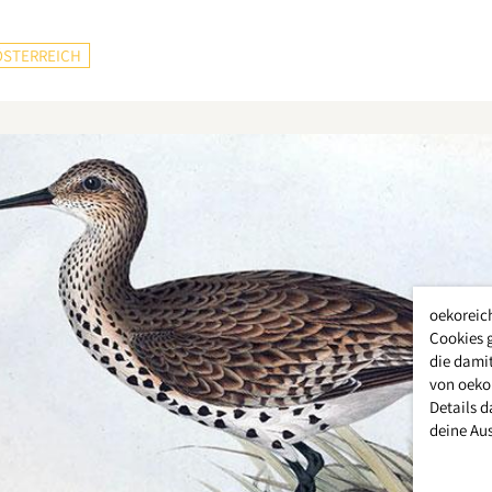
ÖSTERREICH
oekoreic
Cookies 
die damit
von oeko
Details d
deine Au