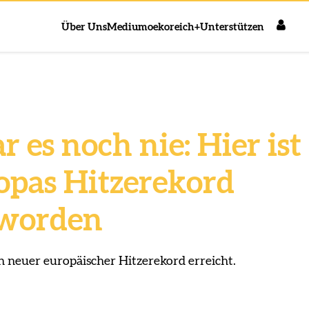
Über Uns
Medium
oekoreich+
Unterstützen
r es noch nie: Hier ist
opas Hitzerekord
 worden
in neuer europäischer Hitzerekord erreicht.