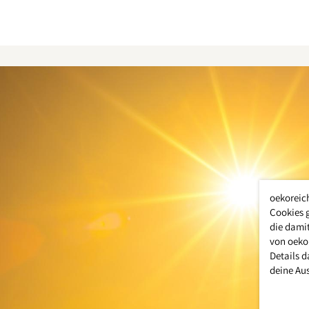
oekoreic
Cookies 
die damit
von oeko
Details d
deine Au