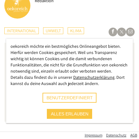
Redaktion
INTERNATIONAL
UMWELT
KLIMA
oekoreich möchte ein bestmögliches Onlineangebot bieten.
Hierfür werden Cookies gespeichert. Weil uns Transparenz
wichtig ist können Cookies und die damit verbundenen
Funktionalitäten, die nicht für die Grundfunktion von oekoreich
notwendig sind, einzeln erlaubt oder verboten werden.
Details dazu findest du in unserer
Datenschutzerklärung
. Dort
kannst du deine Auswahl auch jederzeit ändern.
BENUTZERDEFINIERT
ALLES ERLAUBEN
Was sich in den vergangenen Tagen im äußersten Osten
Impressum
Datenschutz
AGB