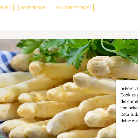
WELT
ÖSTERREICH
LANDWIRTSCHAFT
oekoreic
Cookies 
die damit
von oeko
Details d
deine Au