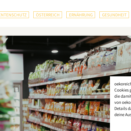
NTENSCHUTZ
ÖSTERREICH
ERNÄHRUNG
GESUNDHEIT
oekoreic
Cookies 
die damit
von oeko
Details d
deine Au