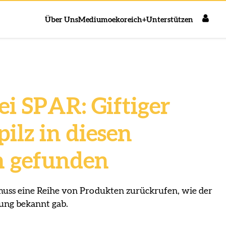
Über Uns
Medium
oekoreich+
Unterstützen
ei SPAR: Giftiger
ilz in diesen
n gefunden
uss eine Reihe von Produkten zurückrufen, wie der
ung bekannt gab.