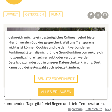
UMWELT
ÖSTERREICH
KLIMA
oekoreich möchte ein bestmögliches Onlineangebot bieten.
Hierfür werden Cookies gespeichert. Weil uns Transparenz
wichtig ist können Cookies und die damit verbundenen
Funktionalitäten, die nicht für die Grundfunktion von oekoreich
notwendig sind, einzeln erlaubt oder verboten werden.
Details dazu findest du in unserer
Datenschutzerklärung
. Dort
kannst du deine Auswahl auch jederzeit ändern.
BENUTZERDEFINIERT
ALLES ERLAUBEN
Die Hitzewelle geht heute in ganz Österreich zu Ende, die
kommenden Tage gibt’s viel Regen und tiefe Temperaturen.
Während es in einigen Gebieten sogar schon Schnee bei rund
Impressum
Datenschutz
AGB