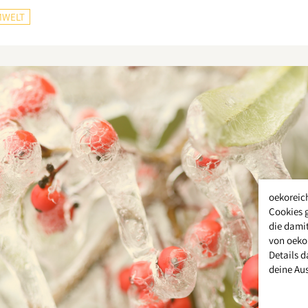
WELT
oekoreic
Cookies 
die damit
von oeko
Details d
deine Au