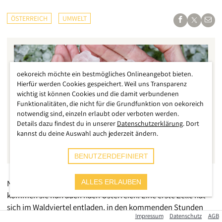
ÖSTERREICH
UMWELT
oekoreich möchte ein bestmögliches Onlineangebot bieten.
Hierfür werden Cookies gespeichert. Weil uns Transparenz
wichtig ist können Cookies und die damit verbundenen
Funktionalitäten, die nicht für die Grundfunktion von oekoreich
notwendig sind, einzeln erlaubt oder verboten werden.
Details dazu findest du in unserer
Datenschutzerklärung
. Dort
kannst du deine Auswahl auch jederzeit ändern.
BENUTZERDEFINIERT
Nach den extrem heftigen Unwettern in Deutschland
ALLES ERLAUBEN
kommen sie nun auch nach Österreich. Eine erste Zelle hat
sich im Waldviertel entladen, in den kommenden Stunden
Impressum
Datenschutz
AGB
wird es breite Teile von Österreich treffen. Ein Blick auf die