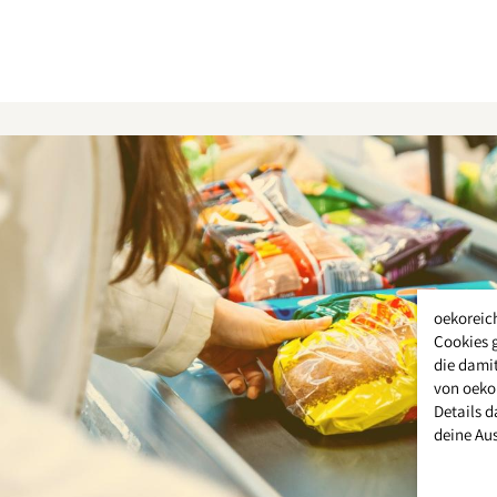
oekoreic
Cookies 
die damit
von oeko
Details d
deine Au