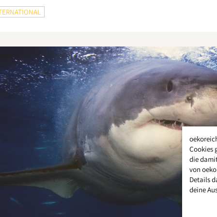
TERNATIONAL
oekoreic
Cookies 
die damit
von oeko
Details d
deine Au