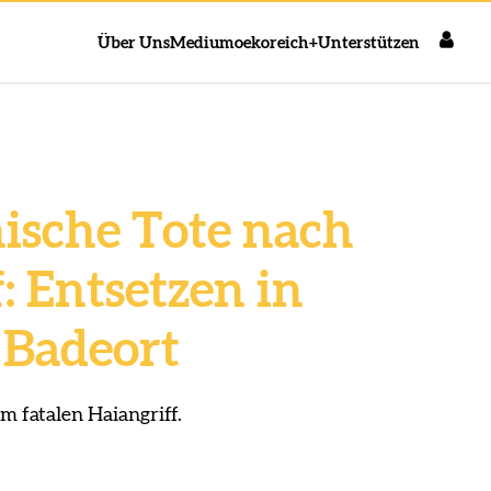
Über Uns
Medium
oekoreich+
Unterstützen
hische Tote nach
: Entsetzen in
 Badeort
m fatalen Haiangriff.