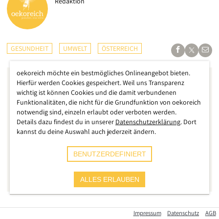
Redaktion
GESUNDHEIT
UMWELT
ÖSTERREICH
oekoreich möchte ein bestmögliches Onlineangebot bieten.
Hierfür werden Cookies gespeichert. Weil uns Transparenz
wichtig ist können Cookies und die damit verbundenen
Funktionalitäten, die nicht für die Grundfunktion von oekoreich
notwendig sind, einzeln erlaubt oder verboten werden.
Details dazu findest du in unserer
Datenschutzerklärung
. Dort
kannst du deine Auswahl auch jederzeit ändern.
BENUTZERDEFINIERT
ALLES ERLAUBEN
Seit Wochen schon sind tausende Menschen in der
Impressum
Datenschutz
AGB