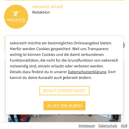
oekoreich
aktuell
Redaktion
ÖSTERREICH
MOORE
WALD & HOLZ
oekoreich möchte ein bestmögliches Onlineangebot bieten.
WASSER
Hierfür werden Cookies gespeichert. Weil uns Transparenz
wichtig ist können Cookies und die damit verbundenen
Funktionalitäten, die nicht für die Grundfunktion von oekoreich
notwendig sind, einzeln erlaubt oder verboten werden.
Details dazu findest du in unserer
Datenschutzerklärung
. Dort
kannst du deine Auswahl auch jederzeit ändern.
BENUTZERDEFINIERT
ALLES ERLAUBEN
Impressum
Datenschutz
AGB