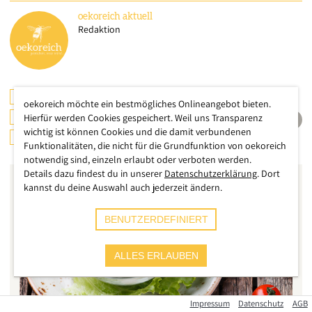
oekoreich
aktuell
Redaktion
CHECKS & TESTS
ÖSTERREICH
oekoreich möchte ein bestmögliches Onlineangebot bieten.
KONSUMENTENSCHUTZ
GESUNDHEIT
Hierfür werden Cookies gespeichert. Weil uns Transparenz
wichtig ist können Cookies und die damit verbundenen
ERNÄHRUNG
Funktionalitäten, die nicht für die Grundfunktion von oekoreich
notwendig sind, einzeln erlaubt oder verboten werden.
Details dazu findest du in unserer
Datenschutzerklärung
. Dort
kannst du deine Auswahl auch jederzeit ändern.
BENUTZERDEFINIERT
ALLES ERLAUBEN
Impressum
Datenschutz
AGB