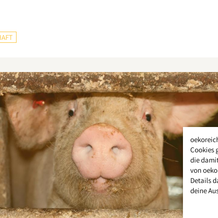
HAFT
oekoreic
Cookies 
die damit
von oeko
Details d
deine Au