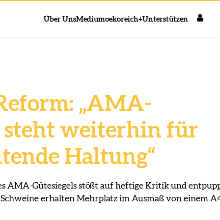
Über Uns
Medium
oekoreich+
Unterstützen
 Reform: „AMA-
 steht weiterhin für
htende Haltung“
es AMA-Gütesiegels stößt auf heftige Kritik und entpup
t - Schweine erhalten Mehrplatz im Ausmaß von einem A