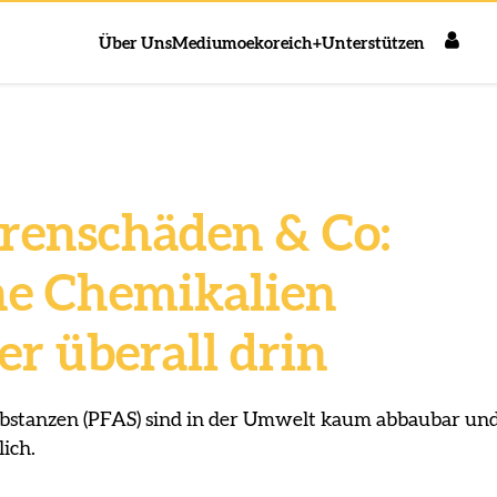
Über Uns
Medium
oekoreich+
Unterstützen
erenschäden & Co:
he Chemikalien
er überall drin
ubstanzen (PFAS) sind in der Umwelt kaum abbaubar un
ich.