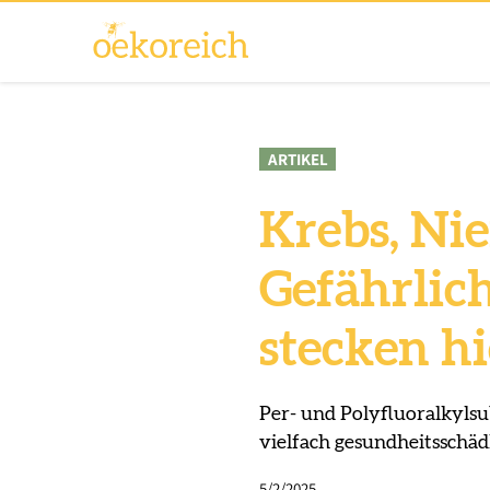
ARTIKEL
Krebs, Ni
Gefährlic
stecken hi
Per- und Polyfluoralkyls
vielfach gesundheitsschädl
5/2/2025