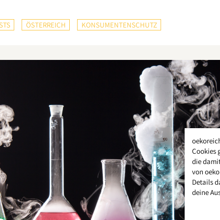
STS
ÖSTERREICH
KONSUMENTENSCHUTZ
oekoreic
Cookies 
die damit
von oeko
Details d
deine Au