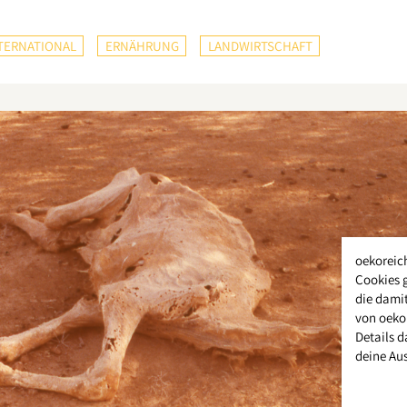
TERNATIONAL
ERNÄHRUNG
LANDWIRTSCHAFT
oekoreic
Cookies 
die damit
von oeko
Details d
deine Au