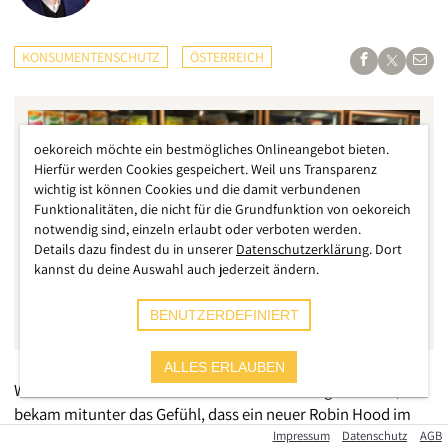
KONSUMENTENSCHUTZ
ÖSTERREICH
oekoreich möchte ein bestmögliches Onlineangebot bieten.
Hierfür werden Cookies gespeichert. Weil uns Transparenz
wichtig ist können Cookies und die damit verbundenen
Funktionalitäten, die nicht für die Grundfunktion von oekoreich
notwendig sind, einzeln erlaubt oder verboten werden.
Details dazu findest du in unserer
Datenschutzerklärung
. Dort
kannst du deine Auswahl auch jederzeit ändern.
BENUTZERDEFINIERT
ALLES ERLAUBEN
Wer kürzlich Marcel Haraszti im Ö1-Interview gehört hat, der
bekam mitunter das Gefühl, dass ein neuer Robin Hood im
Land ist. Mit Sätzen wie „
Wir sind das Schutzschild der
Impressum
Datenschutz
AGB