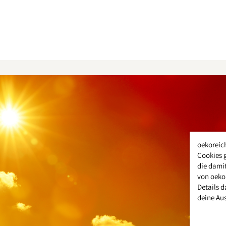
oekoreic
Cookies 
die damit
von oeko
Details d
deine Au