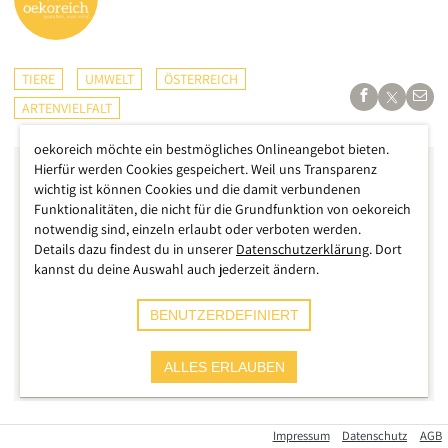
TIERE
UMWELT
ÖSTERREICH
ARTENVIELFALT
oekoreich möchte ein bestmögliches Onlineangebot bieten.
Hierfür werden Cookies gespeichert. Weil uns Transparenz
wichtig ist können Cookies und die damit verbundenen
Funktionalitäten, die nicht für die Grundfunktion von oekoreich
notwendig sind, einzeln erlaubt oder verboten werden.
Details dazu findest du in unserer
Datenschutzerklärung
. Dort
kannst du deine Auswahl auch jederzeit ändern.
BENUTZERDEFINIERT
ALLES ERLAUBEN
Impressum
Datenschutz
AGB
Eine Studie der Tiroler Landesmuseen, welche die weltweit