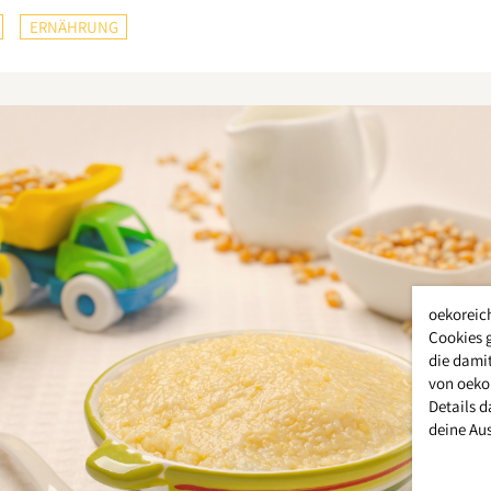
ERNÄHRUNG
oekoreic
Cookies 
die damit
von oeko
Details d
deine Au