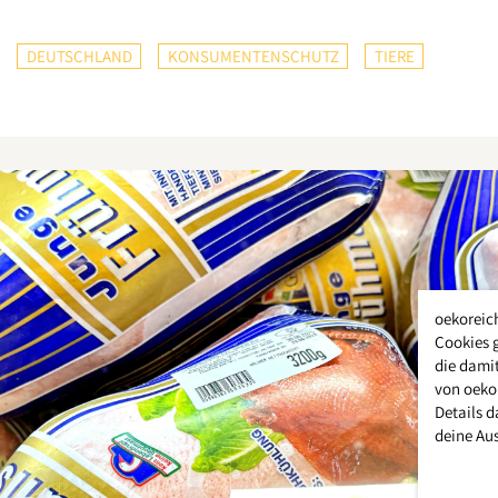
DEUTSCHLAND
KONSUMENTENSCHUTZ
TIERE
oekoreic
Cookies 
die damit
von oeko
Details d
deine Au