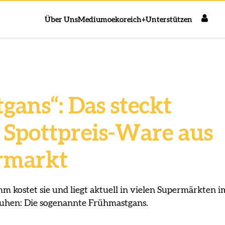
Über Uns
Medium
oekoreich+
Unterstützen
gans“: Das steckt
r Spottpreis-Ware aus
rmarkt
 kostet sie und liegt aktuell in vielen Supermärkten i
ruhen: Die sogenannte Frühmastgans.