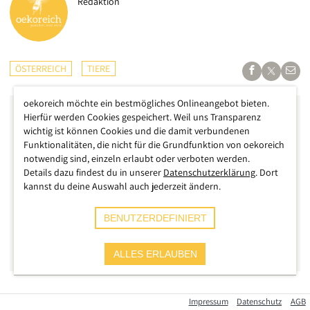
Redaktion
ÖSTERREICH
TIERE
oekoreich möchte ein bestmögliches Onlineangebot bieten.
Hierfür werden Cookies gespeichert. Weil uns Transparenz
wichtig ist können Cookies und die damit verbundenen
Funktionalitäten, die nicht für die Grundfunktion von oekoreich
notwendig sind, einzeln erlaubt oder verboten werden.
Details dazu findest du in unserer
Datenschutzerklärung
. Dort
kannst du deine Auswahl auch jederzeit ändern.
BENUTZERDEFINIERT
ALLES ERLAUBEN
Für die Familie, bei der Pony „Bichette“ über 30 Jahre lang
Impressum
Datenschutz
AGB