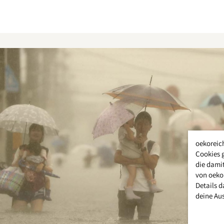
oekoreic
Cookies 
die damit
von oeko
Details d
deine Au