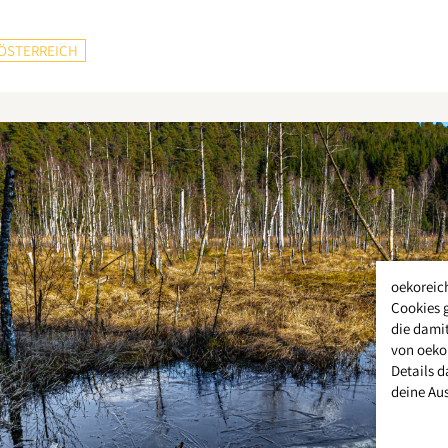
ÖSTERREICH
oekoreic
Cookies 
die damit
von oeko
Details d
deine Au