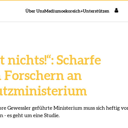
Über Uns
Medium
oekoreich+
Unterstützen
t nichts!“: Scharfe
n Forschern an
utzministerium
re Gewessler geführte Ministerium muss sich heftig vo
n - es geht um eine Studie.