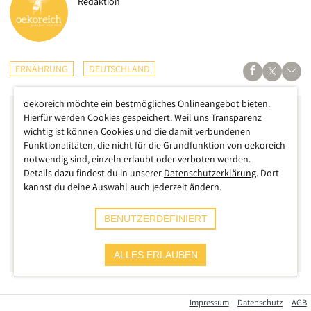
Redaktion
ERNÄHRUNG
DEUTSCHLAND
oekoreich möchte ein bestmögliches Onlineangebot bieten.
Hierfür werden Cookies gespeichert. Weil uns Transparenz
wichtig ist können Cookies und die damit verbundenen
Funktionalitäten, die nicht für die Grundfunktion von oekoreich
notwendig sind, einzeln erlaubt oder verboten werden.
Details dazu findest du in unserer
Datenschutzerklärung
. Dort
kannst du deine Auswahl auch jederzeit ändern.
BENUTZERDEFINIERT
ALLES ERLAUBEN
Die Firma AsRopa Food GmbH mit Sitz in Berlin ruft aufgrund
Impressum
Datenschutz
AGB