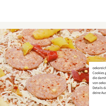
oekoreic
Cookies 
die damit
von oeko
Details d
deine Au