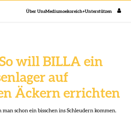
Über Uns
Medium
oekoreich+
Unterstützen
So will BILLA ein
senlager auf
en Äckern errichten
 man schon ein bisschen ins Schleudern kommen.