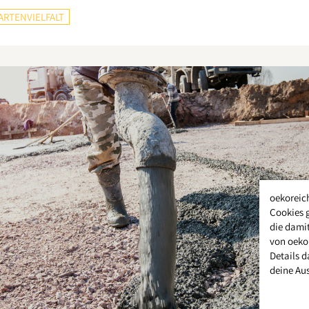
ARTENVIELFALT
oekoreic
Cookies 
die damit
von oeko
Details d
deine Au