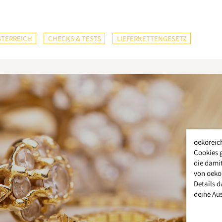
TERREICH
CHECKS & TESTS
LIEFERKETTENGESETZ
oekoreic
Cookies 
die damit
von oeko
Details d
deine Au