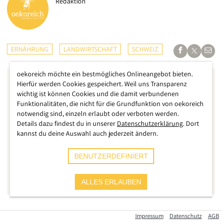
Redaktion
ERNÄHRUNG
LANDWIRTSCHAFT
SCHWEIZ
oekoreich möchte ein bestmögliches Onlineangebot bieten.
Hierfür werden Cookies gespeichert. Weil uns Transparenz
wichtig ist können Cookies und die damit verbundenen
Funktionalitäten, die nicht für die Grundfunktion von oekoreich
notwendig sind, einzeln erlaubt oder verboten werden.
Details dazu findest du in unserer
Datenschutzerklärung
. Dort
kannst du deine Auswahl auch jederzeit ändern.
BENUTZERDEFINIERT
ALLES ERLAUBEN
Wer an die Schweiz denkt, der hat wohl idyllische Berge,
Impressum
Datenschutz
AGB