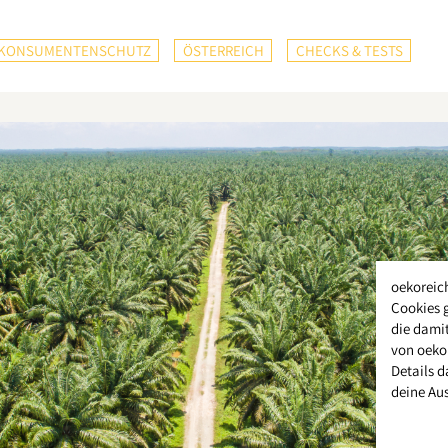
KONSUMENTENSCHUTZ
ÖSTERREICH
CHECKS & TESTS
oekoreic
Cookies 
die damit
von oeko
Details d
deine Au