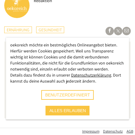
Redaktion
ERNÄHRUNG
GESUNDHEIT
oekoreich möchte ein bestmögliches Onlineangebot bieten.
Hierfür werden Cookies gespeichert. Weil uns Transparenz
wichtig ist können Cookies und die damit verbundenen
Funktionalitäten, die nicht für die Grundfunktion von oekoreich
notwendig sind, einzeln erlaubt oder verboten werden.
Details dazu findest du in unserer
Datenschutzerklärung
. Dort
kannst du deine Auswahl auch jederzeit ändern.
BENUTZERDEFINIERT
ALLES ERLAUBEN
Wie die Behörden
melden
, sind in Käse die gefährlichen
Impressum
Datenschutz
AGB