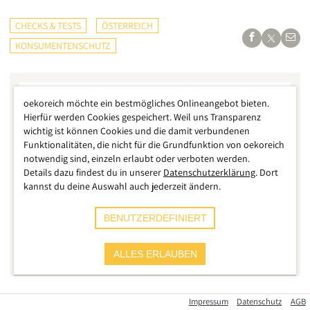
CHECKS & TESTS
ÖSTERREICH
KONSUMENTENSCHUTZ
oekoreich möchte ein bestmögliches Onlineangebot bieten.
Hierfür werden Cookies gespeichert. Weil uns Transparenz
wichtig ist können Cookies und die damit verbundenen
Funktionalitäten, die nicht für die Grundfunktion von oekoreich
notwendig sind, einzeln erlaubt oder verboten werden.
Details dazu findest du in unserer
Datenschutzerklärung
. Dort
kannst du deine Auswahl auch jederzeit ändern.
BENUTZERDEFINIERT
Vitamix
ALLES ERLAUBEN
Zwei der betroffenen Produkte
Impressum
Datenschutz
AGB
Der
VKI
informiert über einen aktuellen Rückruf. Diesmal