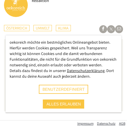
Redaktion
ÖSTERREICH
UMWELT
KLIMA
oekoreich möchte ein bestmögliches Onlineangebot bieten.
Hierfür werden Cookies gespeichert. Weil uns Transparenz
wichtig ist können Cookies und die damit verbundenen
Funktionalitäten, die nicht für die Grundfunktion von oekoreich
notwendig sind, einzeln erlaubt oder verboten werden.
Details dazu findest du in unserer
Datenschutzerklärung
. Dort
kannst du deine Auswahl auch jederzeit ändern.
BENUTZERDEFINIERT
ALLES ERLAUBEN
Der vorläufig wohl heißeste Tag des Jahres bringt am Ende
Impressum
Datenschutz
AGB