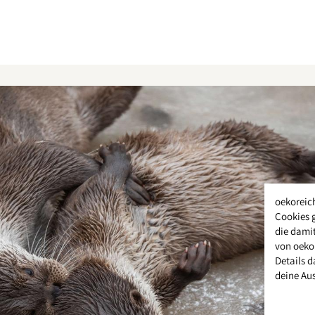
oekoreic
Cookies 
die damit
von oeko
Details d
deine Au