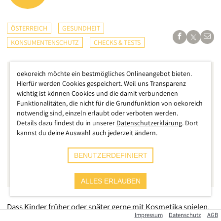
ÖSTERREICH
GESUNDHEIT
KONSUMENTENSCHUTZ
CHECKS & TESTS
oekoreich möchte ein bestmögliches Onlineangebot bieten.
Hierfür werden Cookies gespeichert. Weil uns Transparenz
wichtig ist können Cookies und die damit verbundenen
Funktionalitäten, die nicht für die Grundfunktion von oekoreich
notwendig sind, einzeln erlaubt oder verboten werden.
Details dazu findest du in unserer
Datenschutzerklärung
. Dort
kannst du deine Auswahl auch jederzeit ändern.
BENUTZERDEFINIERT
ALLES ERLAUBEN
Dass Kinder früher oder später gerne mit Kosmetika spielen,
Impressum
Datenschutz
AGB
das kennen wohl alle Eltern. Ob man ihnen deswegen auch